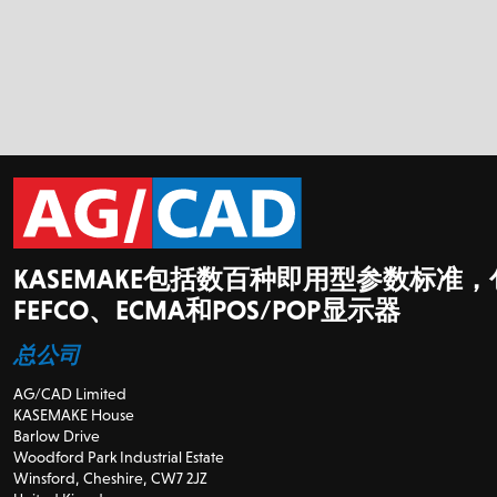
KASEMAKE包括数百种即用型参数标准，
FEFCO、ECMA和POS/POP显示器
总公司
AG/CAD Limited
KASEMAKE House
Barlow Drive
Woodford Park Industrial Estate
Winsford, Cheshire, CW7 2JZ