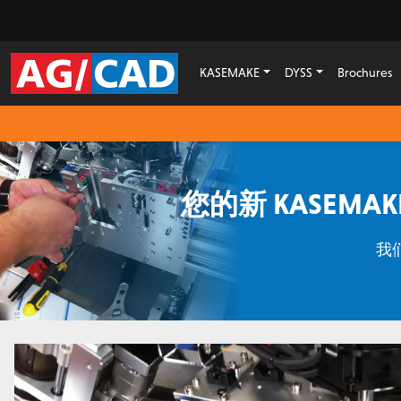
KASEMAKE
DYSS
Brochures
您的新 KASEM
我