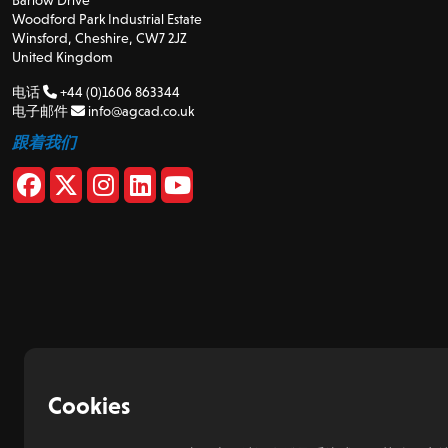
Woodford Park Industrial Estate
Winsford, Cheshire, CW7 2JZ
United Kingdom
电话
+44 (0)1606 863344
电子邮件
info@agcad.co.uk
跟着我们
Cookies