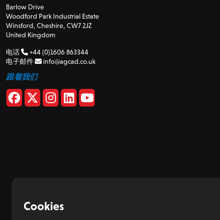
Barlow Drive
Woodford Park Industrial Estate
Winsford, Cheshire, CW7 2JZ
United Kingdom
电话
+44 (0)1606 863344
电子邮件
info@agcad.co.uk
跟着我们
Cookies