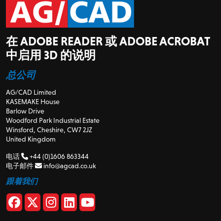
在 ADOBE READER 或 ADOBE ACROBAT
中启用 3D 的说明
总公司
AG/CAD Limited
KASEMAKE House
Barlow Drive
Woodford Park Industrial Estate
Winsford, Cheshire, CW7 2JZ
United Kingdom
电话
+44 (0)1606 863344
电子邮件
info@agcad.co.uk
跟着我们