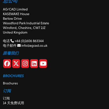
总公司
AG/CAD Limited
KASEMAKE House
Barlow Drive
Woodford Park Industrial Estate
Winsford, Cheshire, CW7 2JZ
United Kingdom
电话
+44 (0)1606 863344
电子邮件
info@agcad.co.uk
跟着我们
BROCHURES
Brochures
订阅
订阅
14 天免费试用