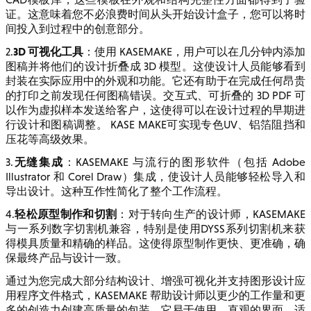
证。这意味着您不必浪费时间从头开始设计盒子，您可以将时
间投入到过程中的创意部分。
3D 可视化工具
2.
：使用 KASEMAKE，用户可以在几分钟内添加
图稿并将他们的设计折叠成 3D 模型。这使设计人员能够看到
封装在实际应用中的外观和功能。它还有助于在完成任何昂贵
的打印之前发现任何图稿错误。交互式、可折叠的 3D PDF 可
以作为虚拟样本发送给客户，这使得可以在设计过程的早期进
行设计和图稿调整。 KASE MAKE可实现专色UV、铝箔阻挡和
压花等高级效果。
无缝集成
3.
：KASEMAKE 与流行的图形软件（包括 Adobe
Illustrator 和 Corel Draw）集成，使设计人员能够轻松导入和
导出设计。这种互作性简化了整个工作流程。
轻松原型制作和切割
4.
：对于转向生产的设计师，KASEMAKE
与一系列数字切割机兼容，特别是使用DYSS系列切割机来获
得模具质量和精确的样品。这使得原型制作更快、更准确，确
保最终产品与设计一致。
通过为您完成大部分结构设计、增强可视化并支持图形设计应
用程序文件格式，KASEMAKE 帮助设计师以更少的工作量和更
多的创造力创建高质量的包装。它易于使用、直观的界面，适