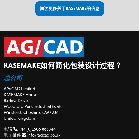
阅读更多关于KASEMAKE的信息
KASEMAKE如何简化包装设计过程？
总公司
AG/CAD Limited
KASEMAKE House
Barlow Drive
Woodford Park Industrial Estate
Winsford, Cheshire, CW7 2JZ
United Kingdom
电话
+44 (0)1606 863344
电子邮件
info@agcad.co.uk