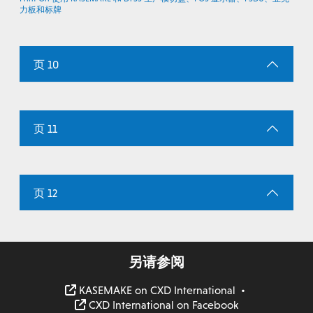
力板和标牌
页 10
页 11
页 12
另请参阅
KASEMAKE on CXD International
•
CXD International on Facebook