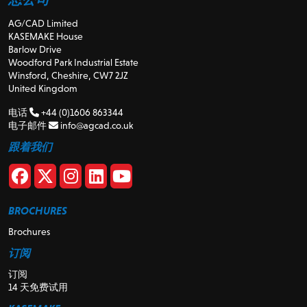
AG/CAD Limited
KASEMAKE House
Barlow Drive
Woodford Park Industrial Estate
Winsford, Cheshire, CW7 2JZ
United Kingdom
电话
+44 (0)1606 863344
电子邮件
info@agcad.co.uk
跟着我们
BROCHURES
Brochures
订阅
订阅
14 天免费试用