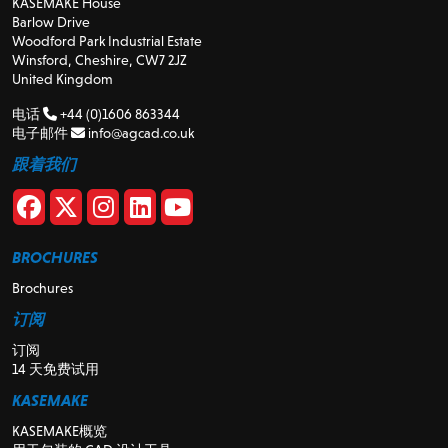
KASEMAKE House
Barlow Drive
Woodford Park Industrial Estate
Winsford, Cheshire, CW7 2JZ
United Kingdom
电话
+44 (0)1606 863344
电子邮件
info@agcad.co.uk
跟着我们
BROCHURES
Brochures
订阅
订阅
14 天免费试用
KASEMAKE
KASEMAKE概览