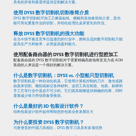
具有的所有利基需求提供定制解决方案。
使用 DYSS 数字切割机切割卷筒介质
DYSS 数字切割机可加工乙烯基贴纸、横幅和其他卷筒纸介质，其功
能可简化重复作业的切割，并轻松处理比桌床更长的作业。
释放 DYSS 数字切割机的强大功能
在当今快节奏且竞争日益激烈的行业中，拥有合适的数字切割机只能
提高生产力和效率，从而提高盈利能力。
使用配备路由器的 DYSS 数字切割机进行型腔加工
配备路由器的 DYSS 数字切割机对于需要精确高效地将亚克力或 ACM
装袋的人来说是一个很好的解决方案。
什么是数字切割机：DYSS vs. 小型船只型切割机
数字切割机是一种自动化机器，它使用计算机控制的刀片、激光或路
由器来切割、雕刻或标记各种材料。这些工具在制造、包装、标牌和
手工艺等行业中是必不可少的。它们因其能够提供精确的结果，同时
显著减少体力劳动而备受推崇。
什么是最好的 3D 包装设计软件？
结构包装设计软件如何帮助您的包装业务发展壮大
为什么要投资 DYSS 数字切割机？
与更便宜的中国刀具相比，DYSS 数字刀具具有多项优势