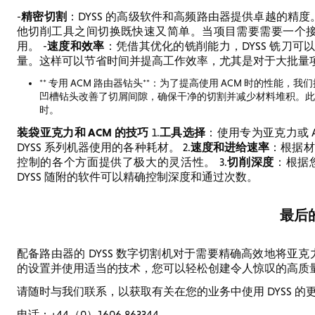
精密切割
-
：DYSS 的高级软件和高频路由器提供卓越的精度
他切削工具之间切换既快速又简单。当项目需要需要一个接一个处理的 r
速度和效率
用。 -
：凭借其优化的铣削能力，DYSS 铣刀
量。这样可以节省时间并提高工作效率，尤其是对于大批量
** 专用 ACM 路由器钻头**：为了提高使用 ACM 时的性能
凹槽钻头改善了切屑间隙，确保干净的切割并减少材料堆积。此外
时。
装袋亚克力和 ACM 的技巧
工具选择
1.
：使用专为亚克力或 A
速度和进给速率
DYSS 系列机器使用的各种耗材。 2.
：根据材
切削深度
控制的各个方面提供了极大的灵活性。 3.
：根据
DYSS 随附的软件可以精确控制深度和通过次数。
最后
配备路由器的 DYSS 数字切割机对于需要精确高效地将亚克
的设置并使用适当的技术，您可以轻松创建令人惊叹的高质
请随时与我们联系，以获取有关在您的业务中使用 DYSS 的
电话：+44（0）1606 863344