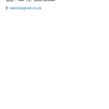
E:
sales@agcad.co.uk