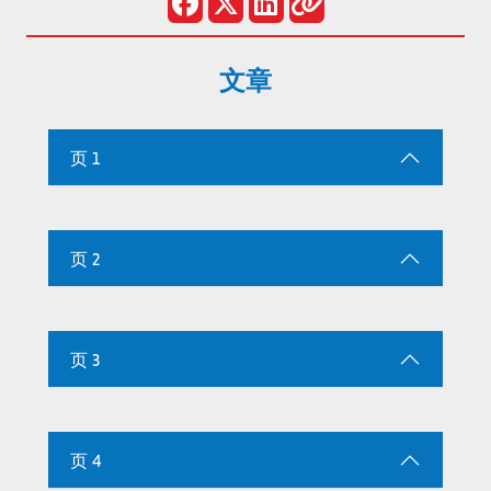
文章
页 1
页 2
页 3
页 4