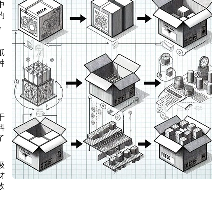
中
的
，
纸
种
。
于
料
了
。
级
材
效