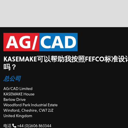
KASEMAKE可以帮助我按照FEFCO标准
吗？
总公司
AG/CAD Limited
KASEMAKE House
Barlow Drive
Woodford Park Industrial Estate
Winsford, Cheshire, CW7 2JZ
United Kingdom
电话
+44 (0)1606 863344