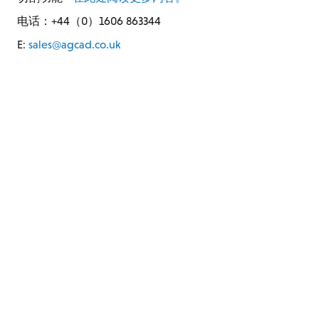
电话：+44（0）1606 863344
E:
sales@agcad.co.uk