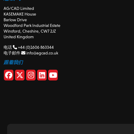
AG/CAD Limited
KASEMAKE House
Barlow Drive
Woodford Park Industrial Estate
Winsford, Cheshire, CW7 2JZ
United Kingdom
电话
+44 (0)1606 863344
电子邮件
info@agcad.co.uk
跟着我们