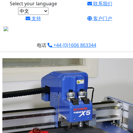
Select your language
联系我们
支持
客户门户
为什么 DYSS X5 如此擅长切割用
于包装的纸板？
电话
+44 (0)1606 863344
凭借其先进的功能，包括切向刀工具 （TKT）、纸板压痕轮和
半吻切割工具 （KKT），DYSS X5 可确保原型、样品和成品
的最佳结果。