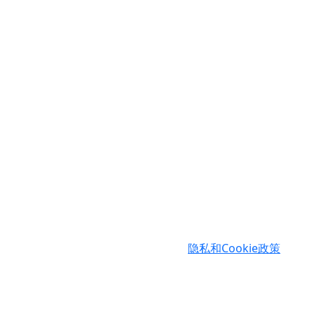
Cookies
WWW.AGCAD.CO.UK 由于本网站没有登录系统或任何
能，因此很少使用 cookie。
You may wish to refer to our
隐私和Cookie政策
for m
information.