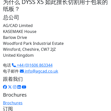
为什么 DYSS X5 如此擅长切割用于包装的
纸板？
总公司
AG/CAD Limited
KASEMAKE House
Barlow Drive
Woodford Park Industrial Estate
Winsford, Cheshire, CW7 2JZ
United Kingdom
电话
+44 (0)1606 863344
电子邮件
info@agcad.co.uk
跟着我们
Brochures
Brochures
订阅