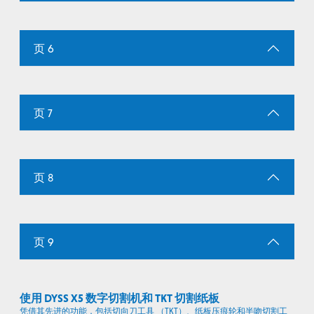
页 6
页 7
页 8
页 9
使用 DYSS X5 数字切割机和 TKT 切割纸板
凭借其先进的功能，包括切向刀工具 （TKT）、纸板压痕轮和半吻切割工