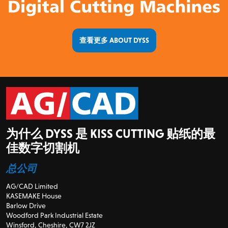
查看更多 ABOUT DYSS
为什么 DYSS 是 KISS CUTTING 贴纸的最
佳数字切割机
总公司
AG/CAD Limited
KASEMAKE House
Barlow Drive
Woodford Park Industrial Estate
Winsford, Cheshire, CW7 2JZ