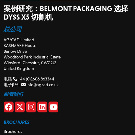
案例研究：BELMONT PACKAGING 选择
DYSS X5 切割机
总公司
AG/CAD Limited
KASEMAKE House
Barlow Drive
Woodford Park Industrial Estate
Winsford, Cheshire, CW7 2JZ
United Kingdom
电话
+44 (0)1606 863344
电子邮件
info@agcad.co.uk
跟着我们
BROCHURES
Brochures