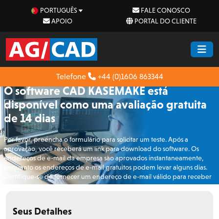
PORTUGUÊS
FALE CONOSCO
APOIO
PORTAL DO CLIENTE
Telefone
+44 (0)1606 863344
O software CAD KASEMAKE está
disponível como uma avaliação gratuita
de 14 dias
Por favor, preencha o formulário para solicitar um teste. Após a
aprovação, você receberá um link para download do software. Os
endereços de e-mail da empresa são aprovados instantaneamente,
enquanto os endereços de e-mail gratuitos podem levar alguns dias.
Certifique-se de fornecer um endereço de e-mail válido para receber
o link.
Seus Detalhes