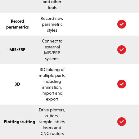
and other
tools
Record new
Record
parametric
parametrics
styles
Connect to
external
MIS/ERP
MIS/ERP
systems
3D folding of
multiple parts,
including
3D
animation,
import and
export
Drive plotters,
cutters,
Plotting/cutting
sample tables,
lasers and
CNC routers