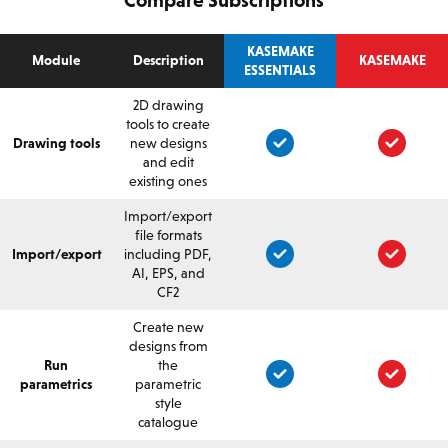
KASEMAKE
Module
Description
KASEMAKE
ESSENTIALS
2D drawing
tools to create
Drawing tools
new designs
and edit
existing ones
Import/export
file formats
Import/export
including PDF,
AI, EPS, and
CF2
Create new
designs from
Run
the
parametrics
parametric
style
catalogue