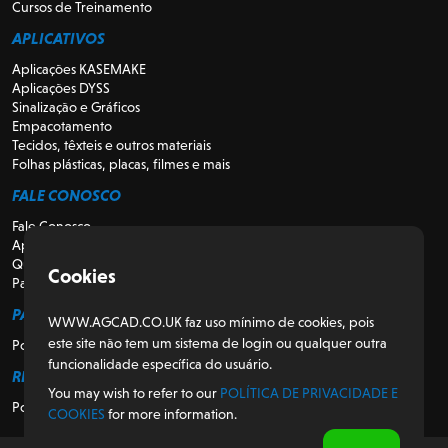
Cursos de Treinamento
APLICATIVOS
Aplicações KASEMAKE
Aplicações DYSS
Sinalização e Gráficos
Empacotamento
Tecidos, têxteis e outros materiais
Folhas plásticas, placas, filmes e mais
FALE CONOSCO
Fale Conosco
Apoio
Quem somos
Cookies
Para Revendedores
PARA CLIENTES
WWW.AGCAD.CO.UK faz uso mínimo de cookies, pois
este site não tem um sistema de login ou qualquer outra
Portal do Cliente
funcionalidade específica do usuário.
REGULATÓRIO
You may wish to refer to our
POLÍTICA DE PRIVACIDADE E
Política de Privacidade e Cookies
COOKIES
for more information.