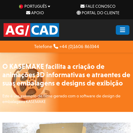
PORTUGUÊS
FALE CONOSCO
APOIO
PORTAL DO CLIENTE
Telefone
+44 (0)1606 863344
O KASEMAKE facilita a criação de
animações 3D informativas e atraentes de
suas embalagens e designs de exibição
Este é um exemplo de filme gerado com o software de design de
embalagens KASEMAKE