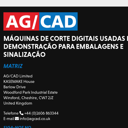
MÁQUINAS DE CORTE DIGITAIS USADAS 
DEMONSTRAÇÃO PARA EMBALAGENS E
SINALIZAÇÃO
MATRIZ
AG/CAD Limited
KASEMAKE House
Barlow Drive
Woodford Park Industrial Estate
Winsford, Cheshire, CW7 2JZ
United Kingdom
Telefone
+44 (0)1606 863344
E-mail
info@agcad.co.uk
SIGA-NOS NO