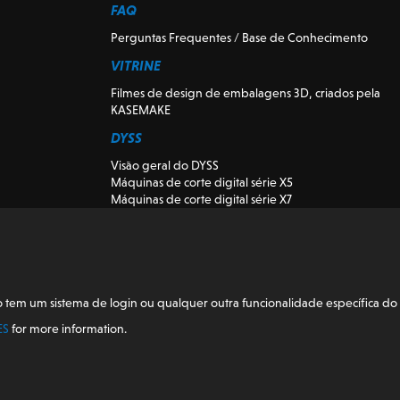
FAQ
Perguntas Frequentes / Base de Conhecimento
VITRINE
Filmes de design de embalagens 3D, criados pela
KASEMAKE
DYSS
Visão geral do DYSS
Máquinas de corte digital série X5
Máquinas de corte digital série X7
DYSS Máquinas-ferramentas de corte
Máquinas de corte digitais usadas e de
demonstração
Visão K-CUT
Instalação
em um sistema de login ou qualquer outra funcionalidade específica do 
BLOGUE
ES
for more information.
Blogue
KASEMAKE, projetado e desenvolvido no Reino Unido