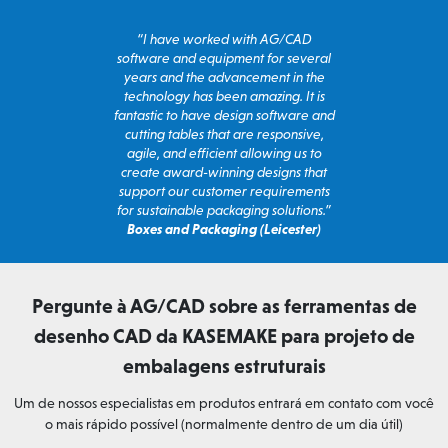
“I have worked with AG/CAD
software and equipment for several
years and the advancement in the
technology has been amazing. It is
fantastic to have design software and
cutting tables that are responsive,
agile, and efficient allowing us to
create award-winning designs that
support our customer requirements
for sustainable packaging solutions.”
Boxes and Packaging (Leicester)
Pergunte à AG/CAD sobre as ferramentas de
desenho CAD da KASEMAKE para projeto de
embalagens estruturais
Um de nossos especialistas em produtos entrará em contato com você
o mais rápido possível (normalmente dentro de um dia útil)