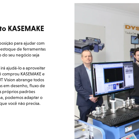
ento KASEMAKE
sposição para ajudar com
estoque de ferramentas
o do seu negócio seja
á ajudá-lo a aproveitar
ocê comprou KASEMAKE e
T Vision abrange todos
das em desenho, fluxo de
us próprios padrões
ma, podemos adaptar o
que você não precisa.