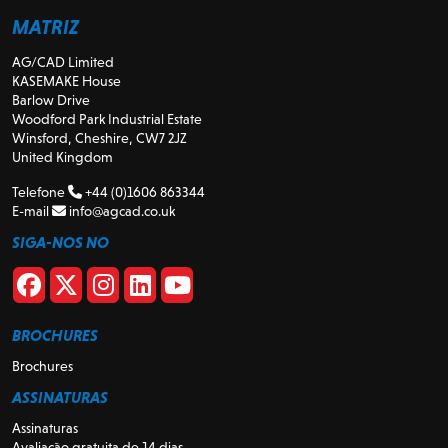
MATRIZ
AG/CAD Limited
KASEMAKE House
Barlow Drive
Woodford Park Industrial Estate
Winsford, Cheshire, CW7 2JZ
United Kingdom
Telefone
+44 (0)1606 863344
E-mail
info@agcad.co.uk
SIGA-NOS NO
BROCHURES
Brochures
ASSINATURAS
Assinaturas
Avaliação gratuita de 14 dias