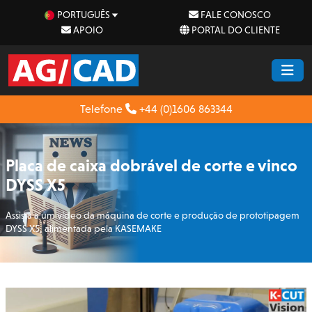
PORTUGUÊS
FALE CONOSCO
APOIO
PORTAL DO CLIENTE
Telefone
+44 (0)1606 863344
Placa de caixa dobrável de corte e vinco
DYSS X5
Assista a um vídeo da máquina de corte e produção de prototipagem
DYSS X5, alimentada pela KASEMAKE