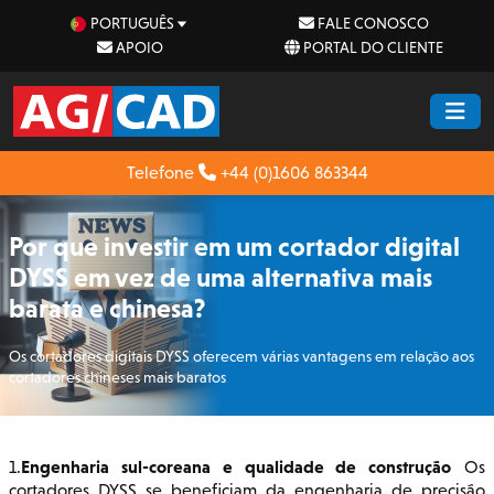
PORTUGUÊS
FALE CONOSCO
APOIO
PORTAL DO CLIENTE
Telefone
+44 (0)1606 863344
Por que investir em um cortador digital
DYSS em vez de uma alternativa mais
barata e chinesa?
Os cortadores digitais DYSS oferecem várias vantagens em relação aos
cortadores chineses mais baratos
Engenharia sul-coreana e qualidade de construção
1.
Os
cortadores DYSS se beneficiam da engenharia de precisão