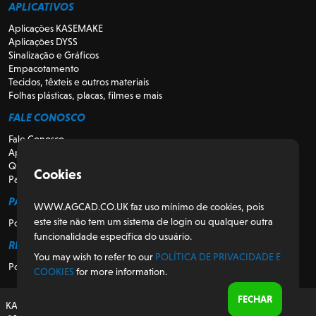
APLICATIVOS
Aplicações KASEMAKE
Aplicações DYSS
Sinalização e Gráficos
Empacotamento
Tecidos, têxteis e outros materiais
Folhas plásticas, placas, filmes e mais
FALE CONOSCO
Fale Conosco
Apoio
Quem somos
Cookies
Para Revendedores
PARA CLIENTES
WWW.AGCAD.CO.UK faz uso mínimo de cookies, pois
este site não tem um sistema de login ou qualquer outra
Portal do Cliente
funcionalidade específica do usuário.
REGULATÓRIO
You may wish to refer to our
POLÍTICA DE PRIVACIDADE E
Política de Privacidade e Cookies
COOKIES
for more information.
FECHAR
KASEMAKE, projetado e desenvolvido no Reino Unido