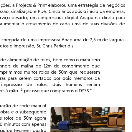
ções, a Projects & Print elaborou uma estratégia de negócios
são, sinalização e PDV. Cinco anos após o início da empresa,
viço pesado, uma impressora digital Anapurna direta para
 aumentar o crescimento de cada uma de suas divisões de
 chegada de uma impressora Anapurna de 2,5 m de largura.
os e Impressão, Sr. Chris Parker diz:
 de alimentação de rolos, bem como o manuseio
banners de malha de 12m de comprimento que
 imprimimos muitos rolos de 50m que requerem
 horas para serem cortados por dois membros da
impressão de rolos, dois homens seriam
s à mão. É por isso que compramos o DYSS.
ração de corte manual
 obra e o subsequente
s rolos de 50m agora
20 minutos com apenas
quipe levarem quatro