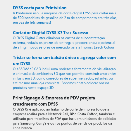
DYSS corta para Printvision
A Printvision usou a máquina de corte digital DYSS para cortar mais
de 500 bandeiras de gasolina de 2 m de comprimento em três dias,
em vez de três semanas!
Cortador Digital DYSS X7 Traz Sucesso
O DYSS Digital Cutter eliminou os custos de subcontratação
externa, reduziu os prazos de entrega e proporcionou o potencial
de atingir novos setores de mercado para a Thomas Leach Colour
Tristar se torna um balcão único e agrega valor com
um DYSS
O KASEMAKE CAD inclui uma poderosa ferramenta de visualização
e animação de ambientes 3D que nos permite construir ambientes
virtuais em 3D, como corredores de supermercados, estantes ou
até mesmo uma loja completa. Podemos então colocar nossos
produtos neste espaço 3D.
Print Signage & Empresa de PDV projeta
crescimento com DYSS
O DYSS X7 é aplicado ao trabalho de corte de impressão que a
empresa realiza para a Network Rail, BP e Costa Coffee; também é
utilizado para trabalhos de PDV que incluem unidades de exibição
para Samsung, Curry's e outros pontos de venda de produtos da
linha branca.