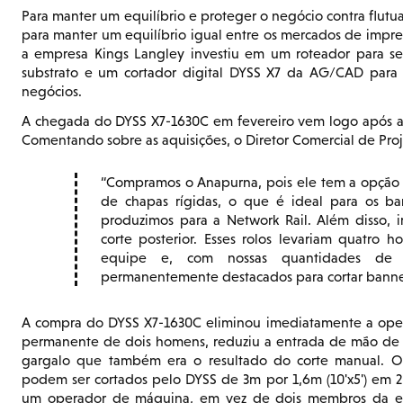
Para manter um equilíbrio e proteger o negócio contra flutua
para manter um equilíbrio igual entre os mercados de impres
a empresa Kings Langley investiu em um roteador para ser
substrato e um cortador digital DYSS X7 da AG/CAD para
negócios.
A chegada do DYSS X7-1630C em fevereiro vem logo após a
Comentando sobre as aquisições, o Diretor Comercial de Projet
Compramos o Anapurna, pois ele tem a opção
de chapas rígidas, o que é ideal para os 
produzimos para a Network Rail. Além disso,
corte posterior. Esses rolos levariam quatro
equipe e, com nossas quantidades de 
permanentemente destacados para cortar banner
A compra do DYSS X7-1630C eliminou imediatamente a ope
permanente de dois homens, reduziu a entrada de mão de
gargalo que também era o resultado do corte manual. O
podem ser cortados pelo DYSS de 3m por 1,6m (10'x5') em 
um operador de máquina, em vez de dois membros da e