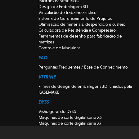
Padrões Paramétricos
Design de Embalagem 3D
Vinculação de trabalho artístico
Sistema de Gerenciamento de Projetos
Otimização de materiais, desperdício e custeio
Calculadora de Resistência à Compressão
Ferramentas de desenho para fabricação de
matrizes
Controle de Máquinas
FAQ
Perguntas Frequentes / Base de Conhecimento
VITRINE
Filmes de design de embalagens 3D, criados pela
KASEMAKE
DYSS
Visão geral do DYSS
Máquinas de corte digital série X5
Máquinas de corte digital série X7
DYSS Máquinas-ferramentas de corte
Máquinas de corte digitais usadas e de