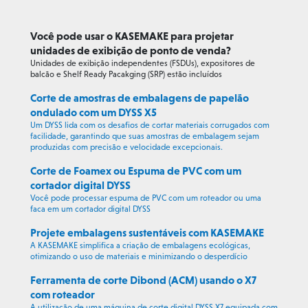
Você pode usar o KASEMAKE para projetar
unidades de exibição de ponto de venda?
Unidades de exibição independentes (FSDUs), expositores de
balcão e Shelf Ready Pacakging (SRP) estão incluídos
Corte de amostras de embalagens de papelão
ondulado com um DYSS X5
Um DYSS lida com os desafios de cortar materiais corrugados com
facilidade, garantindo que suas amostras de embalagem sejam
produzidas com precisão e velocidade excepcionais.
Corte de Foamex ou Espuma de PVC com um
cortador digital DYSS
Você pode processar espuma de PVC com um roteador ou uma
faca em um cortador digital DYSS
Projete embalagens sustentáveis com KASEMAKE
A KASEMAKE simplifica a criação de embalagens ecológicas,
otimizando o uso de materiais e minimizando o desperdício
Ferramenta de corte Dibond (ACM) usando o X7
com roteador
A utilização de uma máquina de corte digital DYSS X7 equipada com