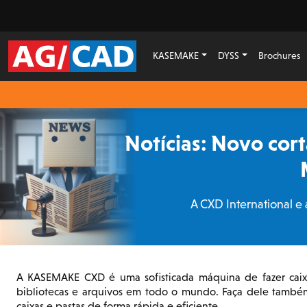
KASEMAKE
DYSS
Brochures
Notícias: Novo cor
A CXD International 
A KASEMAKE CXD é uma sofisticada máquina de fazer caix
bibliotecas e arquivos em todo o mundo. Faça dele também 
caixas e pastas de forma rápida e eficiente.