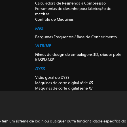
Calculadora de Resistência à Compressão
Ferramentas de desenho para fabricação de
matrizes
Controle de Máquinas
FAQ
Perguntas Frequentes / Base de Conhecimento
VITRINE
Filmes de design de embalagens 3D, criados pela
KASEMAKE
DYSS
Visão geral do DYSS
Máquinas de corte digital série X5
Máquinas de corte digital série X7
DYSS Máquinas-ferramentas de corte
Máquinas de corte digitais usadas e de
demonstração
Visão K-CUT
Instalação
em um sistema de login ou qualquer outra funcionalidade específica do 
BLOGUE