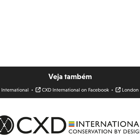
Veja também
nternational
•
CXD International on Facebook
•
London M