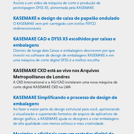
Assista a um vídeo da máquina de corte e produção de
prototipagem DYSS X5, alimentada pela KASEMAKE
KASEMAKE e design de caixa de papelão ondulado
O KASEMAKE vem pré-carregado com estilos FEFCO
redimensionáveis
KASEMAKE CAD e DYSS X5 escolhidos por caixas e
embalagens
Clientes de longa data Caixas e embalagens descrevem por que
investir no software de design de embalagens KASEMAKE e em
uma máquina de corte digital DYSS é a melhor escolha
KASEMAKE CXD está ao vivo nos Arquivos
Metropolitanos de Londres
A CXD International e a AG/CAD instalaram uma nova máquina de
corte digital KASEMAKE CXD na LMA
KASEMAKE Simplificando o processo de design de
embalagens
Ao fazer a maior parte do design estrutural para você, aprimorando
a visualização e suportando formatos de arquivo de aplicativos de
design gráfico, a KASEMAKE ajuda os designers a criar embalagens
de alta qualidade com menos esforço e mais criatividade.
Maximize a eficiência com um cortador digital de