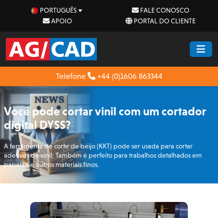
PORTUGUÊS
FALE CONOSCO
APOIO
PORTAL DO CLIENTE
Telefone
+44 (0)1606 863344
Você pode cortar vinil com um cortador
digital DYSS?
A ferramenta de corte de beijo (KKT) pode ser usada para cortar
adesivos de vinil; Também é perfeito para trabalhos detalhados em
papelão e outros materiais finos.