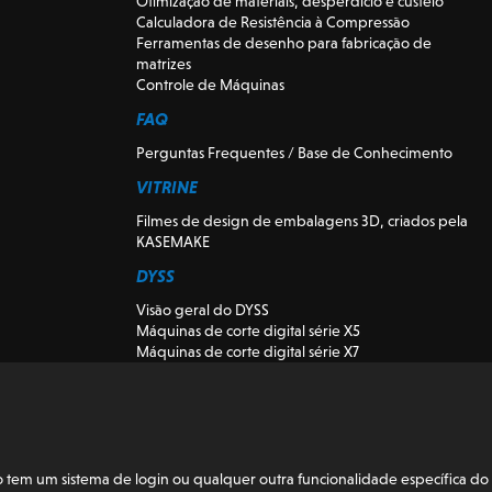
Otimização de materiais, desperdício e custeio
Calculadora de Resistência à Compressão
Ferramentas de desenho para fabricação de
matrizes
Controle de Máquinas
FAQ
Perguntas Frequentes / Base de Conhecimento
VITRINE
Filmes de design de embalagens 3D, criados pela
KASEMAKE
DYSS
Visão geral do DYSS
Máquinas de corte digital série X5
Máquinas de corte digital série X7
DYSS Máquinas-ferramentas de corte
Máquinas de corte digitais usadas e de
demonstração
Visão K-CUT
Instalação
em um sistema de login ou qualquer outra funcionalidade específica do 
BLOGUE