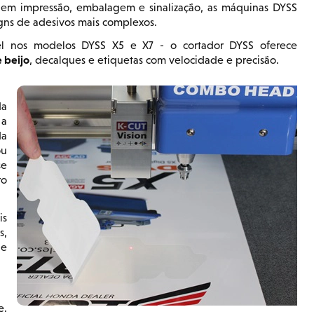
s em impressão, embalagem e sinalização, as máquinas DYSS
gns de adesivos mais complexos.
l nos modelos DYSS X5 e X7 - o cortador DYSS oferece
e beijo
, decalques e etiquetas com velocidade e precisão.
da
 a
da
ou
se
ro
is
s,
 e
e.