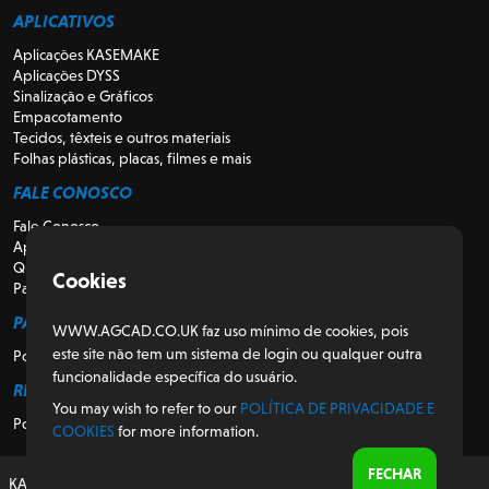
APLICATIVOS
Aplicações KASEMAKE
Aplicações DYSS
Sinalização e Gráficos
Empacotamento
Tecidos, têxteis e outros materiais
Folhas plásticas, placas, filmes e mais
FALE CONOSCO
Fale Conosco
Apoio
Quem somos
Cookies
Para Revendedores
PARA CLIENTES
WWW.AGCAD.CO.UK faz uso mínimo de cookies, pois
este site não tem um sistema de login ou qualquer outra
Portal do Cliente
funcionalidade específica do usuário.
REGULATÓRIO
You may wish to refer to our
POLÍTICA DE PRIVACIDADE E
Política de Privacidade e Cookies
COOKIES
for more information.
FECHAR
KASEMAKE, projetado e desenvolvido no Reino Unido