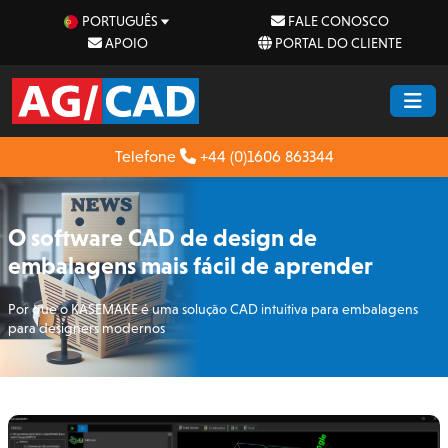
PORTUGUÊS
FALE CONOSCO
APOIO
PORTAL DO CLIENTE
Telefone
+44 (0)1606 863344
O software CAD de design de
embalagens mais fácil de aprender
Por que o KASEMAKE é uma solução CAD intuitiva para embalagens
para designers modernos