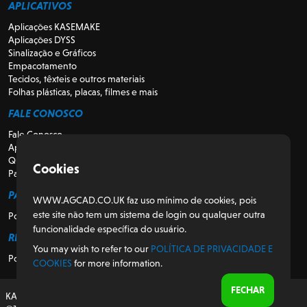
APLICATIVOS
Aplicações KASEMAKE
Aplicações DYSS
Sinalização e Gráficos
Empacotamento
Tecidos, têxteis e outros materiais
Folhas plásticas, placas, filmes e mais
FALE CONOSCO
Fale Conosco
Apoio
Quem somos
Cookies
Para Revendedores
PARA CLIENTES
WWW.AGCAD.CO.UK faz uso mínimo de cookies, pois
este site não tem um sistema de login ou qualquer outra
Portal do Cliente
funcionalidade específica do usuário.
REGULATÓRIO
You may wish to refer to our
POLÍTICA DE PRIVACIDADE E
Política de Privacidade e Cookies
COOKIES
for more information.
FECHAR
KASEMAKE, projetado e desenvolvido no Reino Unido