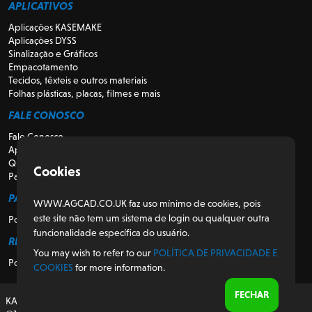
APLICATIVOS
Aplicações KASEMAKE
Aplicações DYSS
Sinalização e Gráficos
Empacotamento
Tecidos, têxteis e outros materiais
Folhas plásticas, placas, filmes e mais
FALE CONOSCO
Fale Conosco
Apoio
Quem somos
Cookies
Para Revendedores
PARA CLIENTES
WWW.AGCAD.CO.UK faz uso mínimo de cookies, pois
este site não tem um sistema de login ou qualquer outra
Portal do Cliente
funcionalidade específica do usuário.
REGULATÓRIO
You may wish to refer to our
POLÍTICA DE PRIVACIDADE E
Política de Privacidade e Cookies
COOKIES
for more information.
FECHAR
KASEMAKE, projetado e desenvolvido no Reino Unido