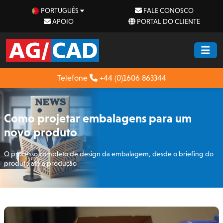
PORTUGUÊS
FALE CONOSCO
APOIO
PORTAL DO CLIENTE
Telefone
+44 (0)1606 863344
Como projetar embalagens para um
novo produto
O processo completo de design da embalagem, desde o briefing do
produto até a produção