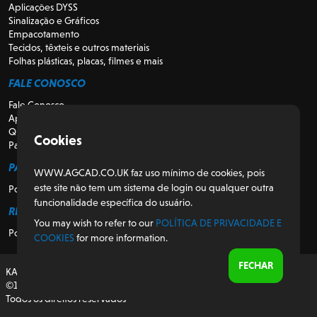
Aplicações DYSS
Sinalização e Gráficos
Empacotamento
Tecidos, têxteis e outros materiais
Folhas plásticas, placas, filmes e mais
FALE CONOSCO
Fale Conosco
Apoio
Quem somos
Cookies
Para Revendedores
PARA CLIENTES
WWW.AGCAD.CO.UK faz uso mínimo de cookies, pois
este site não tem um sistema de login ou qualquer outra
Portal do Cliente
funcionalidade específica do usuário.
REGULATÓRIO
You may wish to refer to our
POLÍTICA DE PRIVACIDADE E
Política de Privacidade e Cookies
COOKIES
for more information.
FECHAR
KASEMAKE, projetado e desenvolvido no Reino Unido
©1987-2026 AG/CAD Limited
Todos os direitos reservados