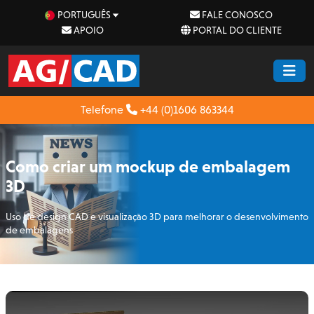
PORTUGUÊS
FALE CONOSCO
APOIO
PORTAL DO CLIENTE
Telefone
+44 (0)1606 863344
Como criar um mockup de embalagem
3D
Uso de design CAD e visualização 3D para melhorar o desenvolvimento
de embalagens