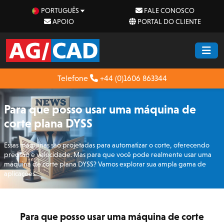
PORTUGUÊS
FALE CONOSCO
APOIO
PORTAL DO CLIENTE
Telefone
+44 (0)1606 863344
Para que posso usar uma máquina de
corte plana DYSS
Essas máquinas são projetadas para automatizar o corte, oferecendo
precisão e velocidade. Mas para que você pode realmente usar uma
máquina de corte plana DYSS? Vamos explorar sua ampla gama de
aplicações.
Para que posso usar uma máquina de corte