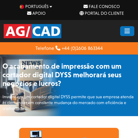
PORTUGUÊS
FALE CONOSCO
APOIO
PORTAL DO CLIENTE
Telefone
+44 (0)1606 863344
O acabamento de impressão com um
cortador digital DYSS melhorará seus
negócios e lucros?
Investir em um cortador digital DYSS permite que sua empresa atenda
às demandas em constante mudança do mercado com eficiência e
criatividade.