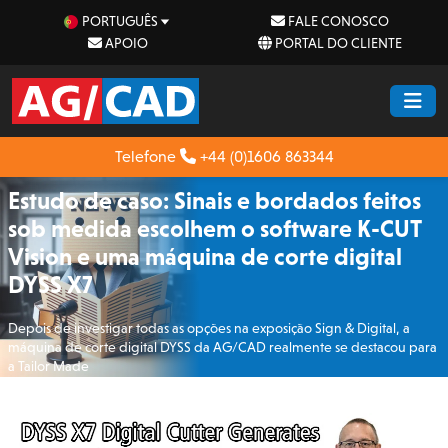
PORTUGUÊS
FALE CONOSCO
APOIO
PORTAL DO CLIENTE
Telefone
+44 (0)1606 863344
Estudo de caso: Sinais e bordados feitos
sob medida escolhem o software K-CUT
Vision e uma máquina de corte digital
DYSS X7
Depois de investigar todas as opções na exposição Sign & Digital, a
máquina de corte digital DYSS da AG/CAD realmente se destacou para
a Tailor Made