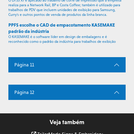
O DYSS X7 é aplicado ao trabalho de corte de impressão que a empresa
realiza para a Network Rail, BP e Costa Coffee; também é utilizado para
trabalhos de PDV que incluem unidades de exibição para Samsung,
Curry's e outros pontos de venda de produtos da linha branca.
PPFS escolhe o CAD de empacotamento KASEMAKE
padrão da indústria
O KASEMAKE é o software líder em design de embalagens e é
reconhecido como o padrão da indústria para trabalhos de exibição
Página 11
Página 12
Veja também