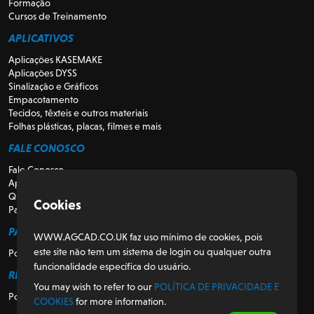
Formação
Cursos de Treinamento
APLICATIVOS
Aplicações KASEMAKE
Aplicações DYSS
Sinalização e Gráficos
Empacotamento
Tecidos, têxteis e outros materiais
Folhas plásticas, placas, filmes e mais
FALE CONOSCO
Fale Conosco
Apoio
Quem somos
Cookies
Para Revendedores
PARA CLIENTES
WWW.AGCAD.CO.UK faz uso mínimo de cookies, pois
este site não tem um sistema de login ou qualquer outra
Portal do Cliente
funcionalidade específica do usuário.
REGULATÓRIO
You may wish to refer to our
POLÍTICA DE PRIVACIDADE E
Política de Privacidade e Cookies
COOKIES
for more information.