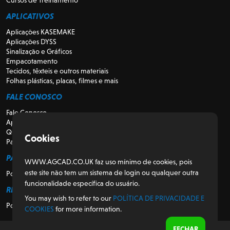
Cursos de Treinamento
APLICATIVOS
Aplicações KASEMAKE
Aplicações DYSS
Sinalização e Gráficos
Empacotamento
Tecidos, têxteis e outros materiais
Folhas plásticas, placas, filmes e mais
FALE CONOSCO
Fale Conosco
Apoio
Quem somos
Cookies
Para Revendedores
PARA CLIENTES
WWW.AGCAD.CO.UK faz uso mínimo de cookies, pois
este site não tem um sistema de login ou qualquer outra
Portal do Cliente
funcionalidade específica do usuário.
REGULATÓRIO
You may wish to refer to our
POLÍTICA DE PRIVACIDADE E
Política de Privacidade e Cookies
COOKIES
for more information.
FECHAR