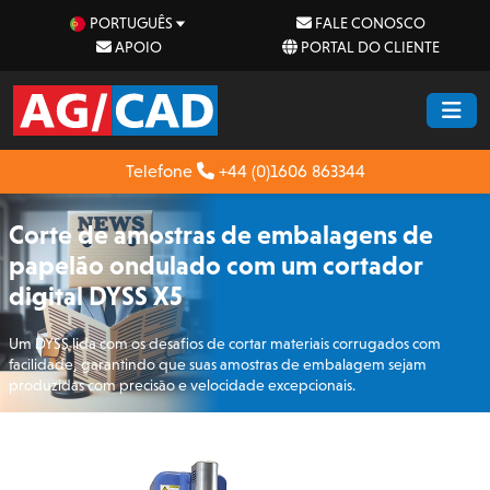
PORTUGUÊS
FALE CONOSCO
APOIO
PORTAL DO CLIENTE
Telefone
+44 (0)1606 863344
Corte de amostras de embalagens de
papelão ondulado com um cortador
digital DYSS X5
Um DYSS lida com os desafios de cortar materiais corrugados com
facilidade, garantindo que suas amostras de embalagem sejam
produzidas com precisão e velocidade excepcionais.