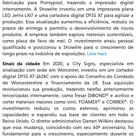
fabricação para Pontypool, trazendo a impressão digital
internamente. A Showlite investiu em uma impressora plana
LED Jetrix LXi7 e uma cortadora digital DYSS X7 para agilizar a
produção. Essa atualização aumentou a eficiência, reduziu os
prazos de entrega e permitiu o desenvolvimento de novos
produtos. A empresa também explora materiais sustentáveis,
como placa de favo de mel. O investimento atraiu pessoal
qualificado e posicionou a Showlite para o crescimento de
longo prazo na indústria de exposições.
Leia mais
Sinais da cidade
Em 2020, a City Signs, especialista em
sinalização com sede em Worcester, investiu em um cortador
digital DYSS X7-1624C com o apoio do Conselho do Condado
de Worcestershire e financiamento da UE. Essa aquisição
revolucionou sua produção, trazendo tarefas anteriormente
terceirizadas internamente, como fresar DIBOND® e acrílico e
cortar materiais maiores como vinil, FOAMEX® e CORREX®. O
investimento reduziu os custos externos, aprimorou as
capacidades e expandiu sua base de clientes em todo o
Reino Unido. O diretor administrativo Darren Wilkins destacou
que essa mudança, coincidindo com seu 60º aniversário, foi
fundamental para o crescimento, especialmente durante os