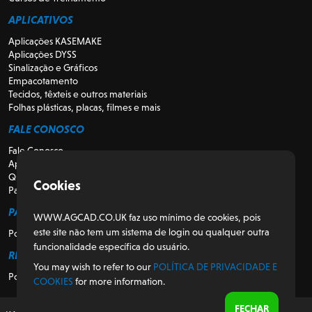
APLICATIVOS
Aplicações KASEMAKE
Aplicações DYSS
Sinalização e Gráficos
Empacotamento
Tecidos, têxteis e outros materiais
Folhas plásticas, placas, filmes e mais
FALE CONOSCO
Fale Conosco
Apoio
Quem somos
Cookies
Para Revendedores
PARA CLIENTES
WWW.AGCAD.CO.UK faz uso mínimo de cookies, pois
este site não tem um sistema de login ou qualquer outra
Portal do Cliente
funcionalidade específica do usuário.
REGULATÓRIO
You may wish to refer to our
POLÍTICA DE PRIVACIDADE E
Política de Privacidade e Cookies
COOKIES
for more information.
FECHAR