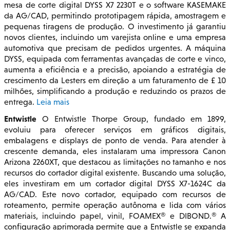
mesa de corte digital DYSS X7 2230T e o software KASEMAKE
da AG/CAD, permitindo prototipagem rápida, amostragem e
pequenas tiragens de produção. O investimento já garantiu
novos clientes, incluindo um varejista online e uma empresa
automotiva que precisam de pedidos urgentes. A máquina
DYSS, equipada com ferramentas avançadas de corte e vinco,
aumenta a eficiência e a precisão, apoiando a estratégia de
crescimento da Lesters em direção a um faturamento de £ 10
milhões, simplificando a produção e reduzindo os prazos de
entrega.
Leia mais
Entwistle
O Entwistle Thorpe Group, fundado em 1899,
evoluiu para oferecer serviços em gráficos digitais,
embalagens e displays de ponto de venda. Para atender à
crescente demanda, eles instalaram uma impressora Canon
Arizona 2260XT, que destacou as limitações no tamanho e nos
recursos do cortador digital existente. Buscando uma solução,
eles investiram em um cortador digital DYSS X7-1624C da
AG/CAD. Este novo cortador, equipado com recursos de
roteamento, permite operação autônoma e lida com vários
materiais, incluindo papel, vinil, FOAMEX® e DIBOND.® A
configuração aprimorada permite que a Entwistle se expanda