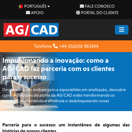
PORTUGUÊS
FALE CONOSCO
APOIO
PORTAL DO CLIENTE
Telefone
+44 (0)1606 863344
Impulsionando a inovação: como a
AG/CAD faz parceria com os clientes
para o sucesso
De pioneiros em embalagens a especialistas em sinalização, descubra
como as soluções de ponta da AG/CAD estão transformando os
negócios, aumentando a eficiência e desbloqueando novas
oportunidades de crescimento.
Parceria para o sucesso: um instantâneo de algumas das
histórias de nossos clientes