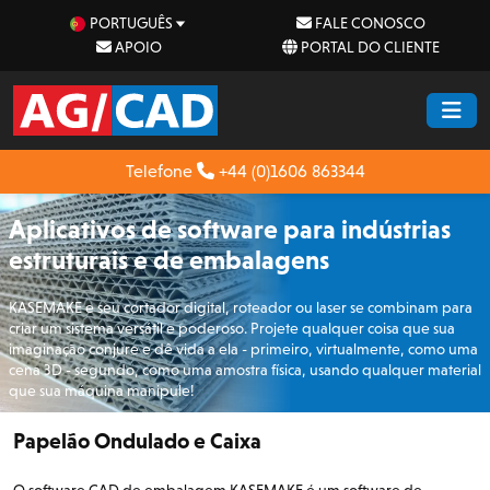
PORTUGUÊS
FALE CONOSCO
APOIO
PORTAL DO CLIENTE
Telefone
+44 (0)1606 863344
Aplicativos de software para indústrias
estruturais e de embalagens
KASEMAKE e seu cortador digital, roteador ou laser se combinam para
criar um sistema versátil e poderoso. Projete qualquer coisa que sua
imaginação conjure e dê vida a ela - primeiro, virtualmente, como uma
cena 3D - segundo, como uma amostra física, usando qualquer material
que sua máquina manipule!
Papelão Ondulado e Caixa
O software CAD de embalagem KASEMAKE é um software de