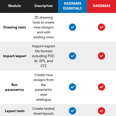
KASEMAKE
Module
Description
KASEMAKE
ESSENTIALS
2D drawing
tools to create
Drawing tools
new designs
and edit
existing ones
Import/export
file formats
Import/export
including PDF,
AI, EPS, and
CF2
Create new
designs from
Run
the
parametrics
parametric
style
catalogue
Create nested
Layout tools
sheet layouts