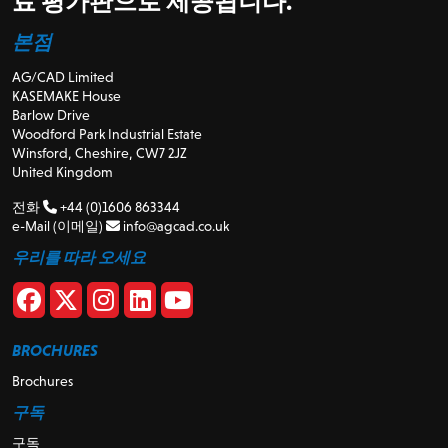
료 평가판으로 제공됩니다.
본점
AG/CAD Limited
KASEMAKE House
Barlow Drive
Woodford Park Industrial Estate
Winsford, Cheshire, CW7 2JZ
United Kingdom
전화
+44 (0)1606 863344
e-Mail (이메일)
info@agcad.co.uk
우리를 따라 오세요
BROCHURES
Brochures
구독
구독