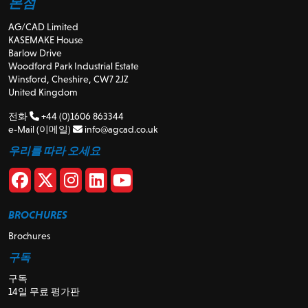
본점
AG/CAD Limited
KASEMAKE House
Barlow Drive
Woodford Park Industrial Estate
Winsford, Cheshire, CW7 2JZ
United Kingdom
전화
+44 (0)1606 863344
e-Mail (이메일)
info@agcad.co.uk
우리를 따라 오세요
BROCHURES
Brochures
구독
구독
14일 무료 평가판