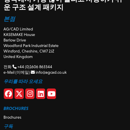
운 구조 설계 패키지
본점
AG/CAD Limited
KASEMAKE House
Barlow Drive
Woodford Park Industrial Estate
Winsford, Cheshire, CW7 2JZ
United Kingdom
전화
+44 (0)1606 863344
e-Mail (이메일)
info@agcad.co.uk
우리를 따라 오세요
BROCHURES
Brochures
구독