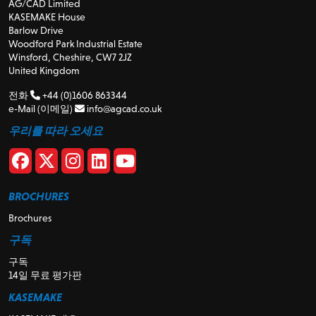
AG/CAD Limited
KASEMAKE House
Barlow Drive
Woodford Park Industrial Estate
Winsford, Cheshire, CW7 2JZ
United Kingdom
전화
+44 (0)1606 863344
e-Mail (이메일)
info@agcad.co.uk
우리를 따라 오세요
BROCHURES
Brochures
구독
구독
14일 무료 평가판
KASEMAKE