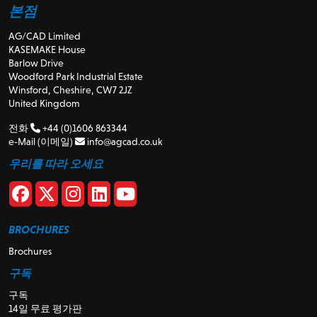
본점
AG/CAD Limited
KASEMAKE House
Barlow Drive
Woodford Park Industrial Estate
Winsford, Cheshire, CW7 2JZ
United Kingdom
전화
+44 (0)1606 863344
e-Mail (이메일)
info@agcad.co.uk
우리를 따라 오세요
BROCHURES
Brochures
구독
구독
14일 무료 평가판