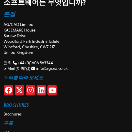
소프트웨어는 무엇입니까?
본점
AG/CAD Limited
KASEMAKE House
Barlow Drive
Woodford Park Industrial Estate
Winsford, Cheshire, CW7 2JZ
United Kingdom
전화
+44 (0)1606 863344
e-Mail (이메일)
info@agcad.co.uk
우리를 따라 오세요
BROCHURES
Brochures
구독