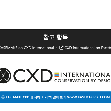
참고 항목
ASEMAKE on CXD International
•
CXD International on Face
KASEMAKE CXD에 대해 자세히 알아보기 WWW.KASEMAKECXD.COM