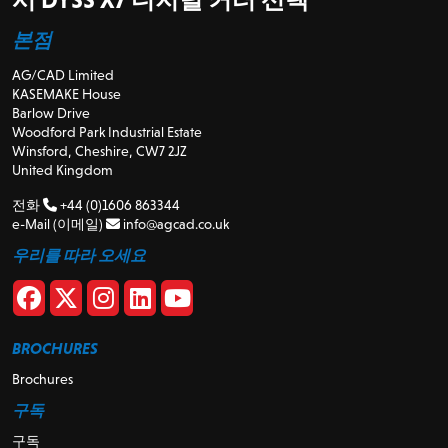
본점
AG/CAD Limited
KASEMAKE House
Barlow Drive
Woodford Park Industrial Estate
Winsford, Cheshire, CW7 2JZ
United Kingdom
전화
+44 (0)1606 863344
e-Mail (이메일)
info@agcad.co.uk
우리를 따라 오세요
BROCHURES
Brochures
구독
구독