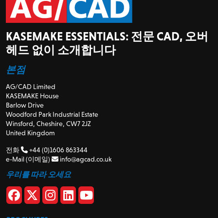
KASEMAKE ESSENTIALS: 전문 CAD, 오버
헤드 없이 소개합니다
본점
AG/CAD Limited
KASEMAKE House
Barlow Drive
Woodford Park Industrial Estate
Winsford, Cheshire, CW7 2JZ
United Kingdom
전화
+44 (0)1606 863344
e-Mail (이메일)
info@agcad.co.uk
우리를 따라 오세요