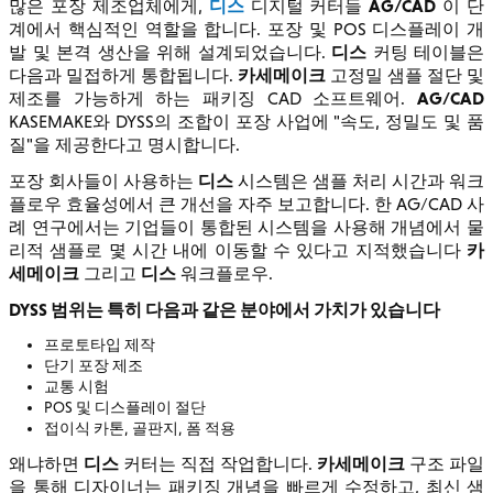
디스
AG/CAD
많은 포장 제조업체에게,
디지털 커터들
이 단
계에서 핵심적인 역할을 합니다. 포장 및 POS 디스플레이 개
디스
발 및 본격 생산을 위해 설계되었습니다.
커팅 테이블은
카세메이크
다음과 밀접하게 통합됩니다.
고정밀 샘플 절단 및
AG/CAD
제조를 가능하게 하는 패키징 CAD 소프트웨어.
KASEMAKE와 DYSS의 조합이 포장 사업에 "속도, 정밀도 및 품
질"을 제공한다고 명시합니다.
디스
포장 회사들이 사용하는
시스템은 샘플 처리 시간과 워크
플로우 효율성에서 큰 개선을 자주 보고합니다. 한 AG/CAD 사
례 연구에서는 기업들이 통합된 시스템을 사용해 개념에서 물
카
리적 샘플로 몇 시간 내에 이동할 수 있다고 지적했습니다
세메이크
디스
그리고
워크플로우.
DYSS 범위는 특히 다음과 같은 분야에서 가치가 있습니다
프로토타입 제작
단기 포장 제조
교통 시험
POS 및 디스플레이 절단
접이식 카톤, 골판지, 폼 적용
디스
카세메이크
왜냐하면
커터는 직접 작업합니다.
구조 파일
을 통해 디자이너는 패키징 개념을 빠르게 수정하고, 최신 샘